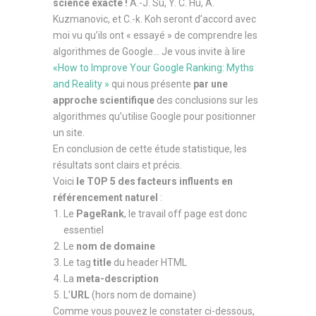
science exacte !
A.-J. Su, Y. C. Hu, A.
Kuzmanovic, et C.-k. Koh seront d’accord avec
moi vu qu’ils ont « essayé » de comprendre les
algorithmes de Google… Je vous invite à lire
«How to Improve Your Google Ranking: Myths
and Reality »
qui nous présente
par une
approche scientifique
des conclusions sur les
algorithmes qu’utilise Google pour positionner
un site.
En conclusion de cette étude statistique, les
résultats sont clairs et précis.
Voici
le TOP 5 des facteurs influents en
référencement naturel
:
Le
PageRank
, le travail off page est donc
essentiel
Le
nom de domaine
Le tag
title
du header HTML
La
meta-description
L’
URL
(hors nom de domaine)
Comme vous pouvez le constater ci-dessous,