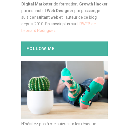
Digital Marketer
de formation,
Growth Hacker
par instinct et
Web Designer
par passion, je
suis
consultant web
et l'auteur de ce blog
depuis 2010. En savoir plus sur
LRWEB de
Léonard Rodriguez
.
FOLLOW ME
N'hésitez pas à me suivre sur les réseaux