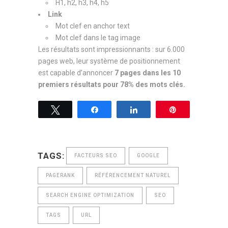
H1, h2, h3, h4, h5
Link
Mot clef en anchor text
Mot clef dans le tag image
Les résultats sont impressionnants : sur 6.000
pages web, leur système de positionnement
est capable d’annoncer
7 pages dans les 10
premiers résultats pour 78% des mots clés.
Tweetez
Partagez
Partagez
Épingle
TAGS:
FACTEURS SEO
GOOGLE
PAGERANK
RÉFÉRENCEMENT NATUREL
SEARCH ENGINE OPTIMIZATION
SEO
TAGS
URL